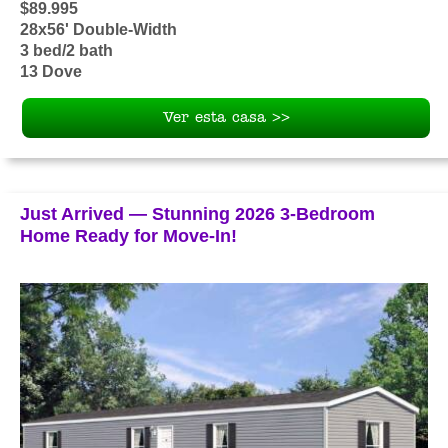
$89.995
28x56' Double-Width
3 bed/2 bath
13 Dove
Ver esta casa >>
Just Arrived — Stunning 2026 3-Bedroom
Home Ready for Move-In!