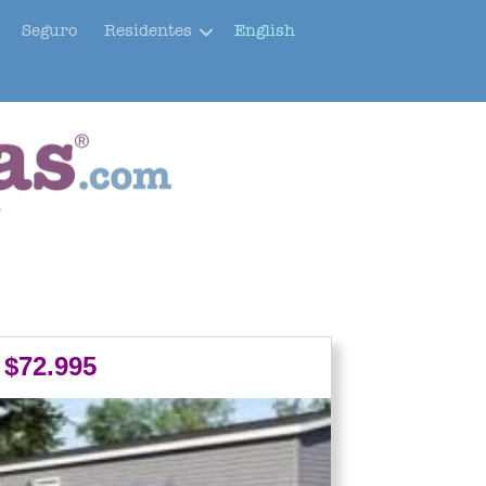
Seguro
Residentes
English
r
$72.995