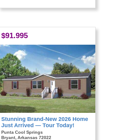
$91.995
Stunning Brand-New 2026 Home
Just Arrived — Tour Today!
Punta Cool Springs
Bryant, Arkansas 72022