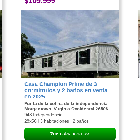
$109.995
Casa Champion Prime de 3
dormitorios y 2 baños en venta
en 2025
Punta de la colina de la independencia
Morgantown, Virginia Occidental 26508
948 Independencia
28x56 | 3 habitaciones | 2 baños
Ver esta casa >>