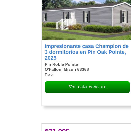
Impresionante casa Champion de
3 dormitorios en Pin Oak Pointe,
2025
Pin Roble Pointe
O'Fallon, Misuri 63368
Flex
Ver esta casa >>