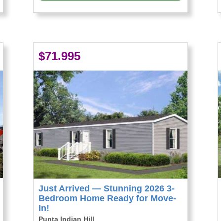
$71.995
Just Arrived — Stunning 2026 3-
Bedroom Home Ready for Move-
In!
Punta Indian Hill