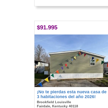
$91.995
¡No te pierdas esta nueva casa de
3 habitaciones del año 2026!
Brookfield Louisville
Fairdale, Kentucky 40118